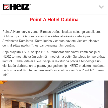

Point A Hotel Dublinā
Point A Hotel durvis vērusi Eiropas trešās lielākās salas galvaspilsētā.
Dublina ir pirmā A punkta viesnīcu ķēdes atrašanās vieta ārpus
Apvienotās Karalistes. Katra ķēdes viesnīca saviem viesiem piedāvā
centralizētas naktsmītnes par pieņemamām cenām.
Šajā projektā TS-90 sērijas HERZ termostatiskie vārsti kombinācijā ar
HERZ termostatiskajām galviņām nodrošina optimālu telpas temperatūras
kontroli. Pārbaudītajai TS-90 sērijai ir raksturīga precīza tehnoloģija un
vienkārša darbība, un tā pastāv jau gadiem ilgi. HERZ produktu lietošana
nodrošina efektīvu telpas temperatūras kontroli viesnīcā Point A “Emerald
Isle”.