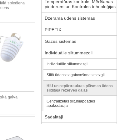
Temperatūras kontrole, Mērīšanas
iālā spiediena
piederumi un Kontroles tehnoloģijas
lieris
Dzeramā ūdens sistēmas
PIPEFIX
Gāzes sistēmas
Individuālie siltummezgli
Individuālie siltummezgli
Siltā ūdens sagatavošanas mezgli
HIU un nepārtrauktas plūsmas ūdens
sildītāja rezerves daļas
iskā galva
Centralizētās siltumapgādes
apakšstacija
Sadalītāji