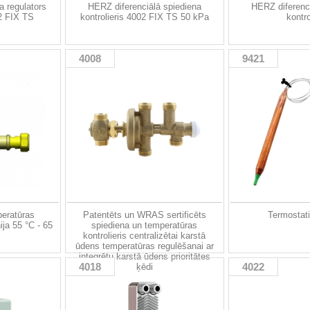
a regulators
HERZ diferenciālā spiediena
HERZ diferenc
 FIX TS
kontrolieris 4002 FIX TS 50 kPa
kontro
4008
9421
peratūras
Patentēts un WRAS sertificēts
Termostat
ija 55 °C - 65
spiediena un temperatūras
kontrolieris centralizētai karstā
ūdens temperatūras regulēšanai ar
integrētu karstā ūdens prioritātes
4018
4022
ķēdi