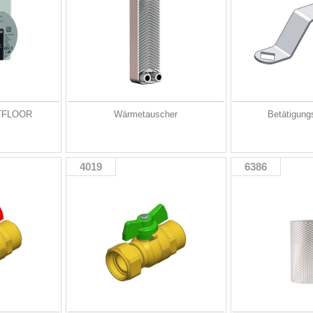
TFLOOR
Wärmetauscher
Betätigung
4019
6386