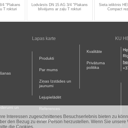
3/4 "Plakans
Lodvārsts DN 15 AG 3/4 "Plakans
Sieta ieliktnis 
u T rokturi
blīvējums ar zaļu T rokturi
Compact rez
Lapas karte
KU HE
Hip
Kvalitāte
Rī
Produkti
he
Privātuma
politika
+3
Par mums
ošanas
Ziņas Izstādes un
jaunumi
Lejupielādēt
ederumi un
References
Ihre Interessen zugeschnittenes Besuchserlebnis bieten zu kön
Kontakti
aber den Bezug zu einer Person herzustellen. Wenn Sie unsere 
itte die Cookies.