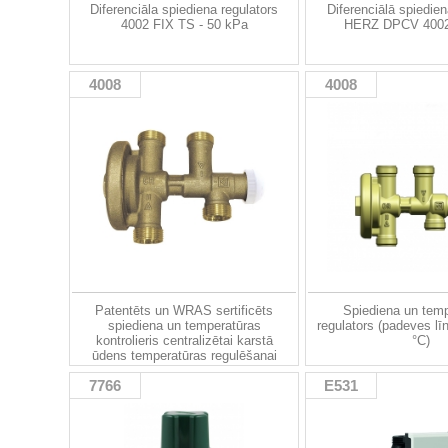
Diferenciāla spiediena regulators
Diferenciālā spiedien
4002 FIX TS - 50 kPa
HERZ DPCV 4002
4008
4008
Patentēts un WRAS sertificēts
Spiediena un tem
spiediena un temperatūras
regulators (padeves līn
kontrolieris centralizētai karstā
°C)
ūdens temperatūras regulēšanai
7766
E531