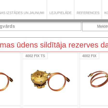
ŅAS IZSTĀDES UN JAUNUMI
LEJUPIELĀDE
REFERENCES
K
Meklē
mas ūdens sildītāja rezerves d
4002 FIX TS
4002 FIX