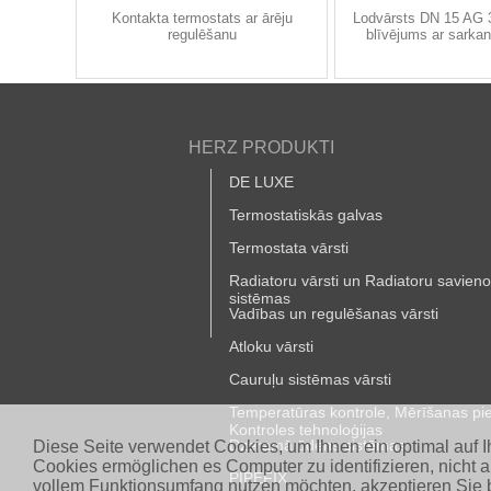
Kontakta termostats ar ārēju
Lodvārsts DN 15 AG 
regulēšanu
blīvējums ar sarkan
HERZ PRODUKTI
DE LUXE
Termostatiskās galvas
Termostata vārsti
Radiatoru vārsti un Radiatoru savien
sistēmas
Vadības un regulēšanas vārsti
Atloku vārsti
Cauruļu sistēmas vārsti
Temperatūras kontrole, Mērīšanas pi
Kontroles tehnoloģijas
Dzeramā ūdens sistēmas
Diese Seite verwendet Cookies, um Ihnen ein optimal auf 
Cookies ermöglichen es Computer zu identifizieren, nicht 
PIPEFIX
vollem Funktionsumfang nutzen möchten, akzeptieren Sie b