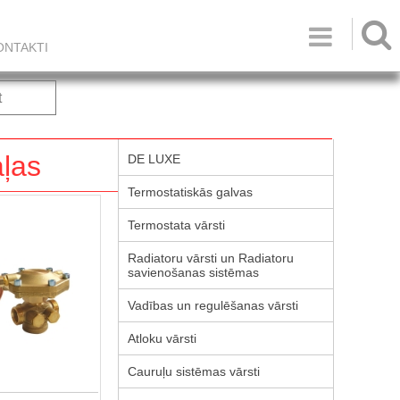

ONTAKTI
t
aļas
DE LUXE
Termostatiskās galvas
Termostata vārsti
Radiatoru vārsti un Radiatoru
savienošanas sistēmas
Vadības un regulēšanas vārsti
Atloku vārsti
Cauruļu sistēmas vārsti