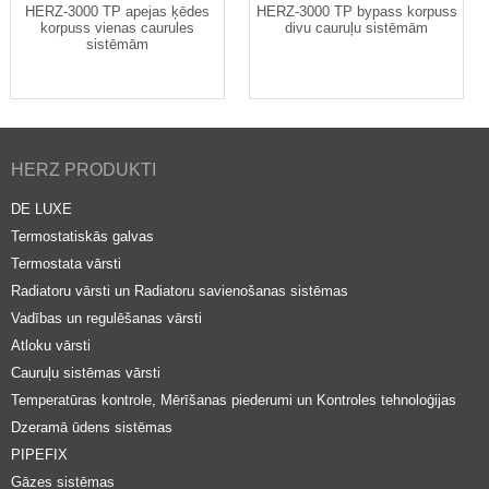
HERZ-3000 TP apejas ķēdes
HERZ-3000 TP bypass korpuss
korpuss vienas caurules
divu cauruļu sistēmām
sistēmām
HERZ PRODUKTI
DE LUXE
Termostatiskās galvas
Termostata vārsti
Radiatoru vārsti un Radiatoru savienošanas sistēmas
Vadības un regulēšanas vārsti
Atloku vārsti
Cauruļu sistēmas vārsti
Temperatūras kontrole, Mērīšanas piederumi un Kontroles tehnoloģijas
Dzeramā ūdens sistēmas
PIPEFIX
Gāzes sistēmas