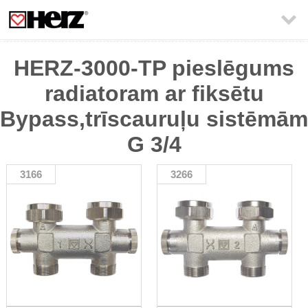

HERZ-3000-TP pieslēgums
radiatoram ar fiksētu
Bypass,trīscauruļu sistēmām
G 3/4
3166
3266