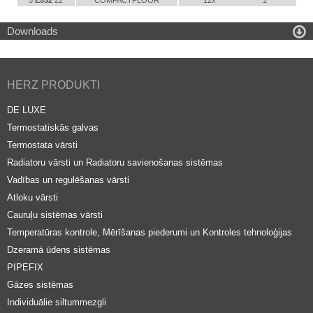
3
E532
22
COMPACTFLOOR
12x
1

Downloads
HERZ PRODUKTI
DE LUXE
Termostatiskās galvas
Termostata vārsti
Radiatoru vārsti un Radiatoru savienošanas sistēmas
Vadības un regulēšanas vārsti
Atloku vārsti
Cauruļu sistēmas vārsti
Temperatūras kontrole, Mērīšanas piederumi un Kontroles tehnoloģijas
Dzeramā ūdens sistēmas
PIPEFIX
Gāzes sistēmas
Individuālie siltummezgli