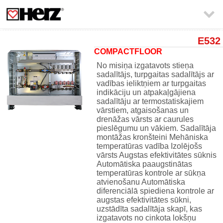

E532
COMPACTFLOOR
No misiņa izgatavots stieņa
sadalītājs, turpgaitas sadalītājs ar
vadības ieliktņiem ar turpgaitas
indikāciju un atpakaļgājiena
sadalītāju ar termostatiskajiem
vārstiem, atgaisošanas un
drenāžas vārsts ar caurules
pieslēgumu un vākiem. Sadalītāja
montāžas kronšteini Mehāniska
temperatūras vadība Izolējošs
vārsts Augstas efektivitātes sūknis
Automātiska paaugstinātas
temperatūras kontrole ar sūkņa
atvienošanu Automātiska
diferenciālā spiediena kontrole ar
augstas efektivitātes sūkni,
uzstādīta sadalītāja skapī, kas
izgatavots no cinkota lokšņu