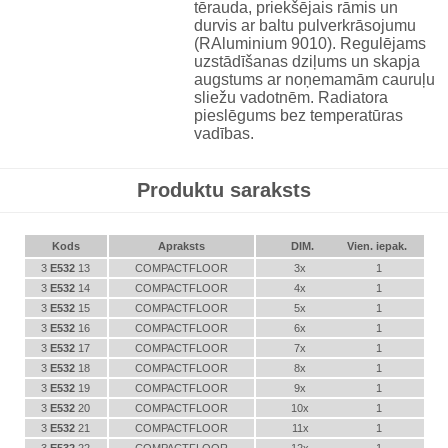
tērauda, priekšējais rāmis un
durvis ar baltu pulverkrāsojumu
(RAluminium 9010). Regulējams
uzstādīšanas dziļums un skapja
augstums ar noņemamām cauruļu
sliežu vadotnēm. Radiatora
pieslēgums bez temperatūras
vadības.
Produktu saraksts
Kods
Apraksts
DIM.
Vien. iepak.
3
E532
13
COMPACTFLOOR
3x
1
3
E532
14
COMPACTFLOOR
4x
1
3
E532
15
COMPACTFLOOR
5x
1
3
E532
16
COMPACTFLOOR
6x
1
3
E532
17
COMPACTFLOOR
7x
1
3
E532
18
COMPACTFLOOR
8x
1
3
E532
19
COMPACTFLOOR
9x
1
3
E532
20
COMPACTFLOOR
10x
1
3
E532
21
COMPACTFLOOR
11x
1