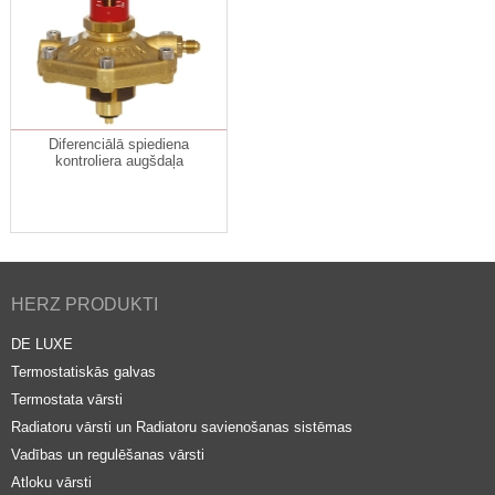
Diferenciālā spiediena
kontroliera augšdaļa
HERZ PRODUKTI
DE LUXE
Termostatiskās galvas
Termostata vārsti
Radiatoru vārsti un Radiatoru savienošanas sistēmas
Vadības un regulēšanas vārsti
Atloku vārsti