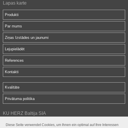
Lapas karte
Produkti
Par mums
Ziņas Izstādes un jaunumi
Lejupielādēt
References
Kontakti
Kvalitāte
Privātuma politika
KU HERZ Baltija SIA
Hipokrāta iela 2d
Diese Seite verwendet Cookies, um Ihnen ein optimal auf Ihre Interessen
Rīga, LV-1079